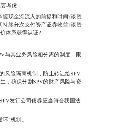
主要考虑：
掌握现金流流入的前提和时间
?
该资
间持续分次支付资产证券收益
?
该资
评价体系获得认证
?
PV
与其业务风险相分离的制度，限
的风险隔离机制，防止转让给
SPV
发生，确保分割
SPV
的财产风险与资
SPV
发行公司债券应当符合我国法
循环
”
机制。