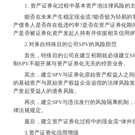
1.
资产证券化过程中基本资产池法律风险的
能否在未来产生稳定现金流
?
能否较为轻易的
产债务人是否存在低违约率
?
是否在资产证券化期
产是否被证券化资产发起人持有并依据相关信用
2.
对来自特殊目的公司
SPV
的风险防范
首先，特殊目的公司在建立初期就必须建立
S
制
SPV
不能开展与资产证券化无关的经营业务。
其次，建立
SPV
与证券化原始资产权益人之间
的基础资产与原始资产权益企业追偿的法律风险
产发起受益人的债务风险。
再次，建立
SPV
与违法发行的风险隔离机制，
律法规规定。
最后，建立资产证券化过程中的现金流
“
体外
3.
资产证券化信用增级