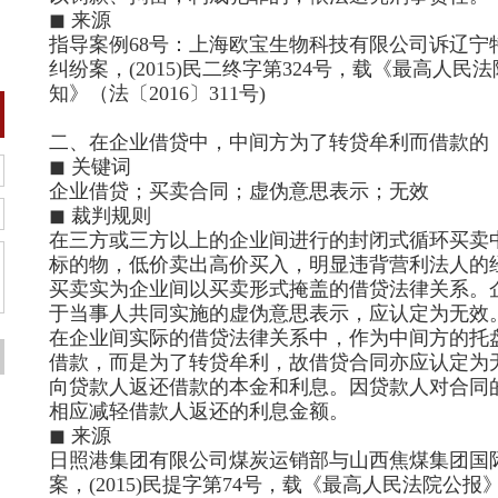
◼ 来源
指导案例68号：上海欧宝生物科技有限公司诉辽宁
纠纷案，(2015)民二终字第324号，载《最高人
知》（法〔2016〕311号)
二、在企业借贷中，中间方为了转贷牟利而借款的
◼ 关键词
企业借贷；买卖合同；虚伪意思表示；无效
◼ 裁判规则
在三方或三方以上的企业间进行的封闭式循环买卖
标的物，低价卖出高价买入，明显违背营利法人的
买卖实为企业间以买卖形式掩盖的借贷法律关系。
于当事人共同实施的虚伪意思表示，应认定为无效
在企业间实际的借贷法律关系中，作为中间方的托
借款，而是为了转贷牟利，故借贷合同亦应认定为
向贷款人返还借款的本金和利息。因贷款人对合同
相应减轻借款人返还的利息金额。
◼ 来源
日照港集团有限公司煤炭运销部与山西焦煤集团国
案，(2015)民提字第74号，载《最高人民法院公报》 