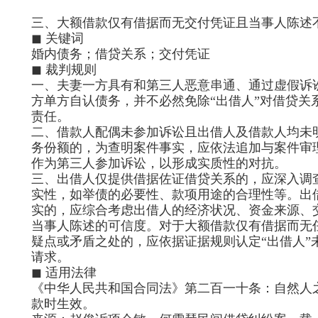
三、大额借款仅有借据而无交付凭证且当事人陈述
◼ 关键词
婚内债务；借贷关系；交付凭证
◼ 裁判规则
一、夫妻一方具有和第三人恶意串通、通过虚假诉
方单方自认债务，并不必然免除“出借人”对借贷关
责任。
二、借款人配偶未参加诉讼且出借人及借款人均未
务份额的，为查明案件事实，应依法追加与案件审
作为第三人参加诉讼，以形成实质性的对抗。
三、出借人仅提供借据佐证借贷关系的，应深入调
实性，如举债的必要性、款项用途的合理性等。出
实的，应综合考虑出借人的经济状况、资金来源、
当事人陈述的可信度。对于大额借款仅有借据而无
疑点或矛盾之处的，应依据证据规则认定“出借人”
请求。
◼ 适用法律
《中华人民共和国合同法》第二百一十条：自然人
款时生效。