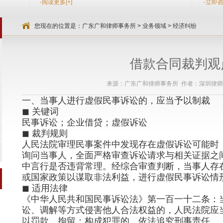
-阅读更多[+]
-立即咨
您现在的位置是：
广东广和律师事务所
>
业务领域
>
经济纠纷
借款合同裁判观
来源：广东广和律师事务所 作者：深圳律师 时间
一、当事人进行虚假民事诉讼的，应当予以制裁
◼ 关键词
民事诉讼；企业借贷；虚假诉讼
◼ 裁判规则
人民法院审理民事案件中发现存在虚假诉讼可能时
询问当事人，全面严格审查诉讼请求与相关证据之
中言行是否违背常理。经综合审查判断，当事人存
或国家政策以谋取非法利益，进行虚假民事诉讼情
◼ 适用法律
《中华人民共和国民事诉讼法》第一百一十二条：
讼、调解等方式侵害他人合法权益的，人民法院应
以罚款、拘留；构成犯罪的，依法追究刑事责任。