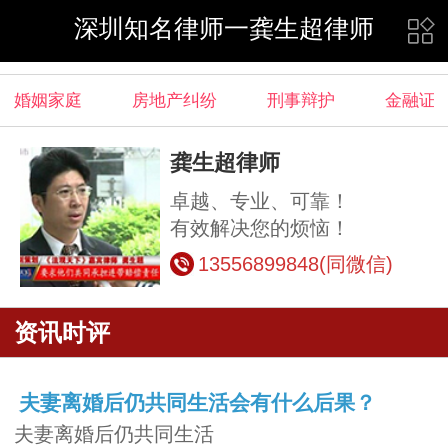
深圳知名律师一龚生超律师
婚姻家庭
房地产纠纷
刑事辩护
金融证
龚生超律师
卓越、专业、可靠！
有效解决您的烦恼！
13556899848(同微信)
资讯时评
夫妻离婚后仍共同生活会有什么后果？
夫妻离婚后仍共同生活