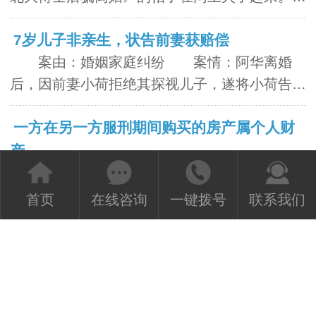
帖...
7岁儿子非亲生，状告前妻获赔偿
案由：婚姻家庭纠纷 案情：阿华离婚
后，因前妻小荷拒绝其探视儿子，遂将小荷告上
法庭，...
一方在另一方服刑期间购买的房产属个人财
产...
【案情】 郝某和张某在外打工时经人介
绍相识谈婚，双方于2005年登记结婚。婚后不
首页
在线咨询
一键拨号
联系我们
久...
孕妇被撞流产老公能诉求精神赔偿吗？
案由：机动车交通事故责任纠纷 案情：
阿泉在开车门时撞到骑行电动车的小娟，致使小
娟受...